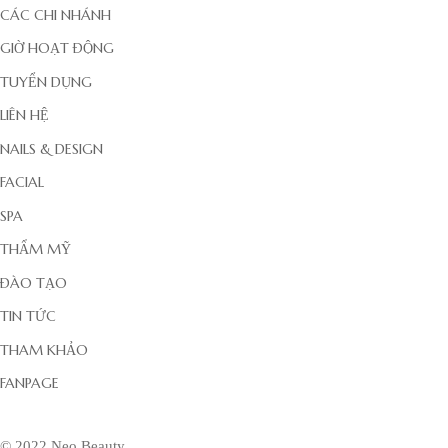
CÁC CHI NHÁNH
GIỜ HOẠT ĐỘNG
TUYỂN DỤNG
LIÊN HỆ
NAILS & DESIGN
FACIAL
SPA
THẨM MỸ
ĐÀO TẠO
TIN TỨC
THAM KHẢO
FANPAGE
© 2022 Neo Beauty