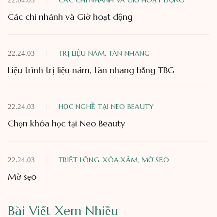
CÁC CHI NHÁNH VÀ GIỜ HOẠT ĐỘNG
22.04.03
Các chi nhánh và Giờ hoạt động
TRỊ LIỆU NÁM, TÀN NHANG
22.24.03
Liệu trình trị liệu nám, tàn nhang bằng TBG
HỌC NGHỀ TẠI NEO BEAUTY
22.24.03
Chọn khóa học tại Neo Beauty
TRIỆT LÔNG, XÓA XĂM, MỜ SẸO
22.24.03
Mờ sẹo
Bài Viết Xem Nhiều